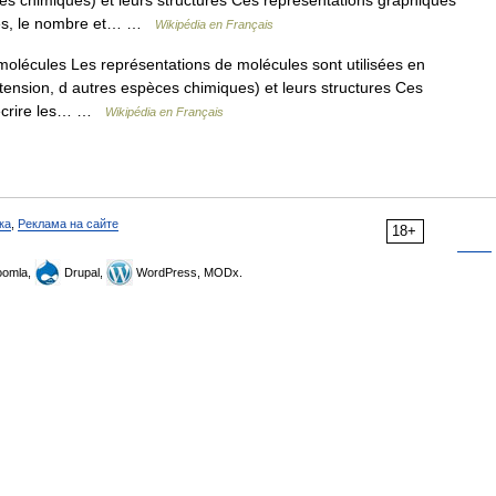
es chimiques) et leurs structures Ces représentations graphiques
aires, le nombre et… …
Wikipédia en Français
lécules Les représentations de molécules sont utilisées en
xtension, d autres espèces chimiques) et leurs structures Ces
décrire les… …
Wikipédia en Français
ка
,
Реклама на сайте
18+
omla,
Drupal,
WordPress, MODx.