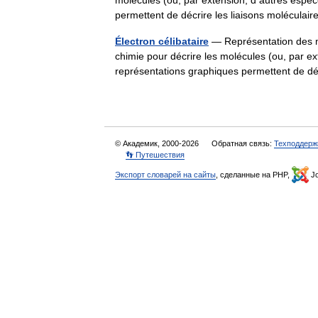
molécules (ou, par extension, d autres espèc
permettent de décrire les liaisons molécul
Électron célibataire
— Représentation des mo
chimie pour décrire les molécules (ou, par e
représentations graphiques permettent de 
© Академик, 2000-2026
Обратная связь:
Техподдерж
👣 Путешествия
Экспорт словарей на сайты
, сделанные на PHP,
Jo