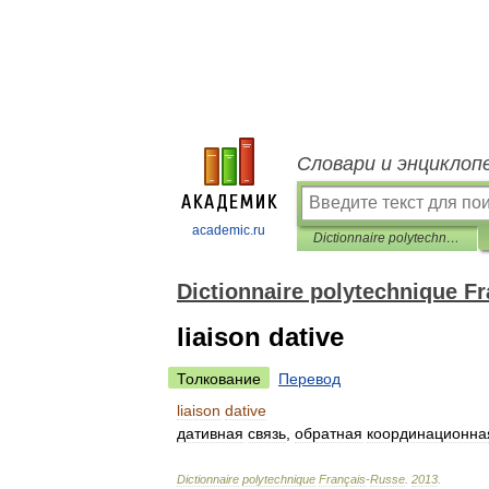
Словари и энциклоп
academic.ru
Dictionnaire polytechnique Français-Russe
Dictionnaire polytechnique F
liaison dative
Толкование
Перевод
liaison
dative
дативная
связь
,
обратная
координационна
Dictionnaire
polytechnique
Français
-
Russe
.
2013
.