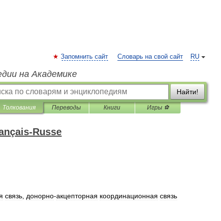
Запомнить сайт
Словарь на свой сайт
RU
едии на Академике
Найти!
Толкования
Переводы
Книги
Игры ⚽
rançais-Russe
я
связь
,
донорно
-
акцепторная
координационная
связь