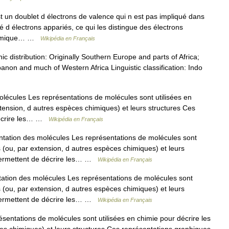
t un doublet d électrons de valence qui n est pas impliqué dans
é d électrons appariés, ce qui les distingue des électrons
 atomique… …
Wikipédia en Français
istribution: Originally Southern Europe and parts of Africa;
anon and much of Western Africa Linguistic classification: Indo
écules Les représentations de molécules sont utilisées en
xtension, d autres espèces chimiques) et leurs structures Ces
décrire les… …
Wikipédia en Français
ation des molécules Les représentations de molécules sont
s (ou, par extension, d autres espèces chimiques) et leurs
 permettent de décrire les… …
Wikipédia en Français
tion des molécules Les représentations de molécules sont
s (ou, par extension, d autres espèces chimiques) et leurs
 permettent de décrire les… …
Wikipédia en Français
entations de molécules sont utilisées en chimie pour décrire les