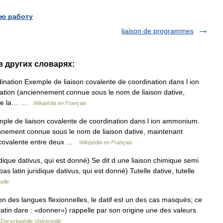
ю работу
liaison de programmes
 в других словарях:
nation Exemple de liaison covalente de coordination dans l ion
tion (anciennement connue sous le nom de liaison dative,
n de la… …
Wikipédia en Français
le de liaison covalente de coordination dans l ion ammonium.
ennement connue sous le nom de liaison dative, maintenant
on covalente entre deux …
Wikipédia en Français
ridique dativus, qui est donné) Se dit d une liaison chimique semi
bas latin juridique dativus, qui est donné) Tutelle dative, tutelle
elle
 des langues flexionnelles, le datif est un des cas masqués; ce
atin dare : «donner») rappelle par son origine une des valeurs
…
Encyclopédie Universelle